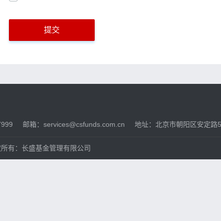
提交
999
邮箱：services@csfunds.com.cn
地址：北京市朝阳区安定路5
-1 版权所有：长盛基金管理有限公司