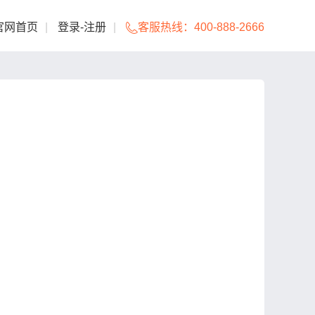
官网首页
|
登录
-
注册
|
客服热线：
400-888-2666