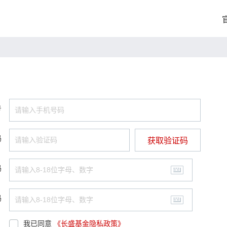
号
码
获取验证码
码
码
我已同意
《长盛基金隐私政策》