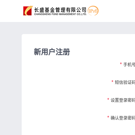
新用户注册
*
手机
*
短信验证
*
设置登录密
*
确认登录密